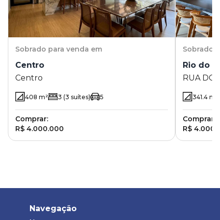
Sobrado
para venda em
Sobrado
p
Centro
Rio do 
Centro
RUA DOS 
Condomín
408
m²
3
(3 suítes)
5
341.4
m²
PR
Comprar:
Comprar:
R$ 4.000.000
R$ 4.000.
Navegação