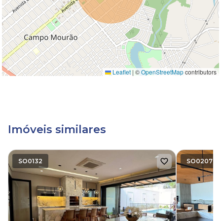
Leaflet
|
©
OpenStreetMap
contributors
Imóveis similares
SO0132
SO0207