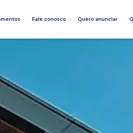
amentos
Fale conosco
Quero anunciar
Q