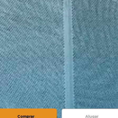
Comprar
Alugar