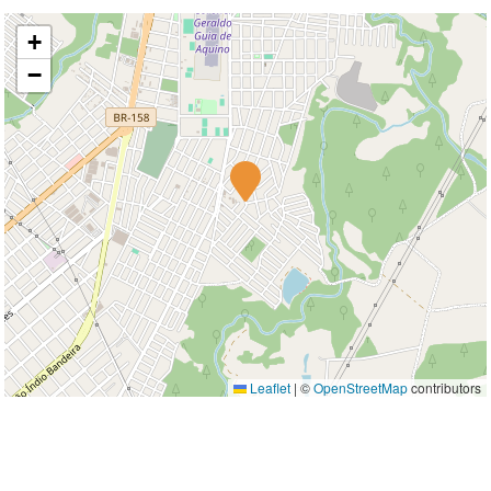
+
−
Leaflet
|
©
OpenStreetMap
contributors