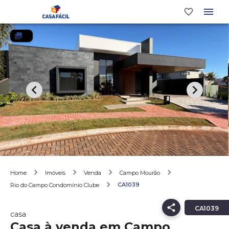
Home
Imóveis
Venda
Campo Mourão
CA1039
Rio do Campo Condomínio Clube
CA1039
casa
Casa à venda em Campo