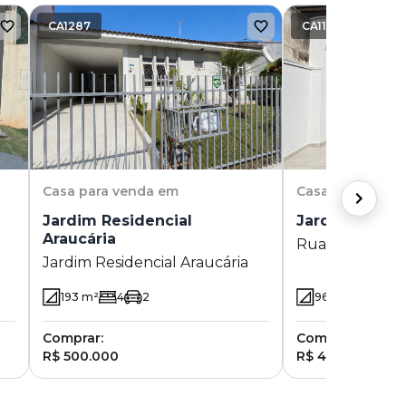
CA1287
CA1124
Casa
para venda em
Casa
para vend
Jardim Residencial
Jardim Flórid
Araucária
Rua São Carlos 
Jardim Residencial Araucária
Flórida - Camp
193
m²
4
2
96.27
m²
3
(1 
Comprar:
Comprar:
R$ 500.000
R$ 450.000