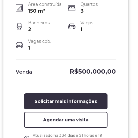
Área construída
Quartos
150
m²
3
Banheiros
Vagas
2
1
Vagas cob.
1
R$500.000,00
Venda
Solicitar mais informações
Agendar uma visita
Atualizado há
334 dias e 21 horas e 18