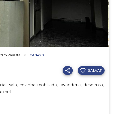
rdim Paulista
CA0420
SALVAR
al, sala, cozinha mobiliada, lavanderia, despensa,
ourmet