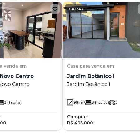
CA1243
ra venda em
Casa
para venda em
 Novo Centro
Jardim Botânico I
Novo Centro
Jardim Botânico I
3
(1 suíte)
98
m²
3
(1 suíte)
2
:
Comprar:
000
R$ 495.000