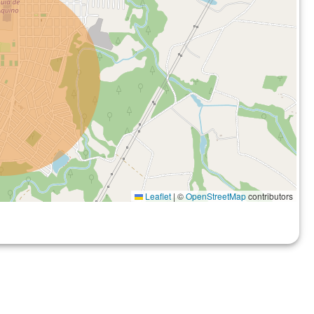
Leaflet
|
©
OpenStreetMap
contributors