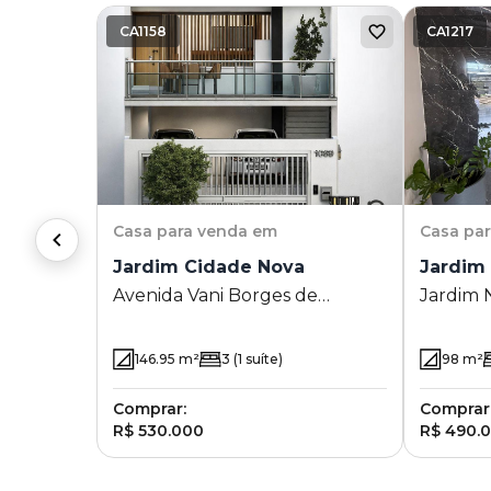
CA1158
CA1217
Casa
para venda em
Casa
pa
Jardim Cidade Nova
Jardim
Avenida Vani Borges de
Jardim 
Macedo 00 - Jardim Cidade
Nova - Campo Mourão - PR
146.95
m²
3
(1 suíte)
98
m²
Comprar:
Comprar
R$ 530.000
R$ 490.