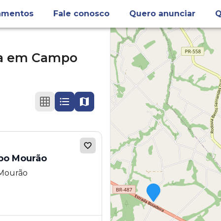
amentos
Fale conosco
Quero anunciar
Q
a
em
Campo
po Mourão
 Mourão