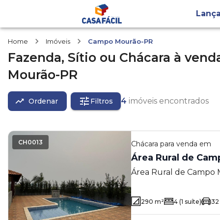
Lanç
Home
Imóveis
Campo Mourão-PR
Fazenda, Sítio ou Chácara
à vend
Mourão-PR
4
imóveis encontrados
Ordenar
Filtros
CH0013
Chácara
para venda em
Área Rural de Cam
Área Rural de Campo
290
m²
4
(1 suíte)
32