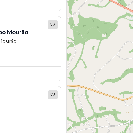
po Mourão
 Mourão