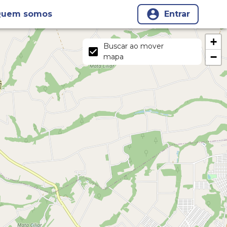
uem somos
Entrar
+
Buscar ao mover
−
mapa