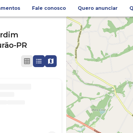
amentos
Fale conosco
Quero anunciar
Q
ardim
rão-PR