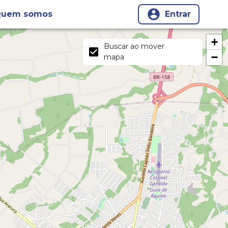
uem somos
Entrar
+
Buscar ao mover
−
mapa